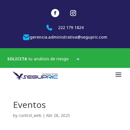
222 179 1824
gerencia.administrativa@segupric.com
SOLICITA
tu análisis de riesgo
➜
Eventos
by
control_web
|
Abr 28, 2025